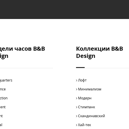
ели часов B&B
Коллекции B&B
ign
Design
uarters
Лофт
ance
Минимализм
ction
Модерн
lent
Стимпанк
ht
Скандинавский
al
Хай-тек